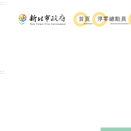
:::
首頁
淨零總動員
:::