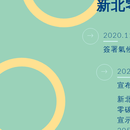
新北
2020.1
簽署氣
20
宣
新
零
宣