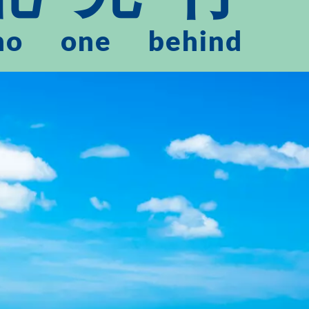
no
one
behind