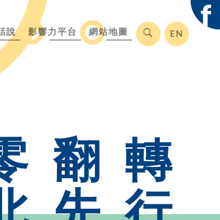
f
話說
影響力平台
網站地圖
EN
零
翻
轉
北
先
行