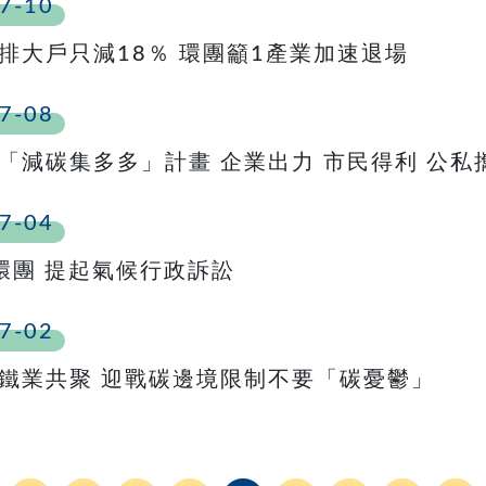
7-10
排大戶只減18％ 環團籲1產業加速退場
7-08
「減碳集多多」計畫 企業出力 市民得利 公
7-04
環團 提起氣候行政訴訟
7-02
鐵業共聚 迎戰碳邊境限制不要「碳憂鬱」