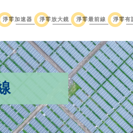
淨零加速器
淨零放大鏡
淨零最前線
淨零有
線