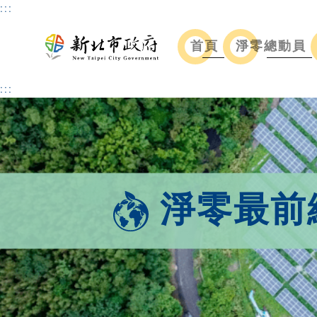
:::
首頁
淨零總動員
:::
淨零最前